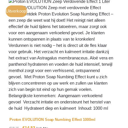
Uitverkoop!
Uit
G
r
€
Proton EVOLUTION Soap Numbing Effect 1000ml
€
14,52
€
18,15