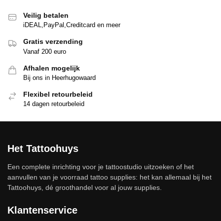
Veilig betalen
iDEAL,PayPal,Creditcard en meer
Gratis verzending
Vanaf 200 euro
Afhalen mogelijk
Bij ons in Heerhugowaard
Flexibel retourbeleid
14 dagen retourbeleid
Het Tattoohuys
Een complete inrichting voor je tattoostudio uitzoeken of het
aanvullen van je voorraad tattoo supplies: het kan allemaal bij het
Tattoohuys, dé groothandel voor al jouw supplies.
Klantenservice