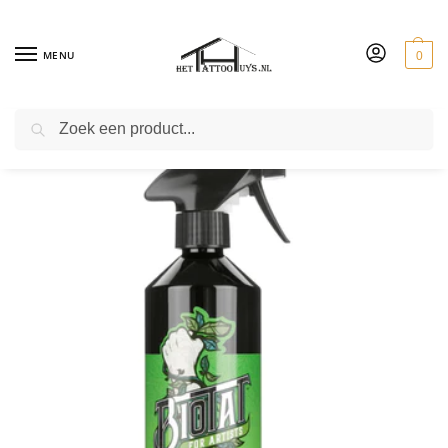
MENU
0
ZOEKEN