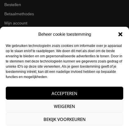
Bestellen
Betaalmethodes
Mijn account
Retourneren
Beheer cookie toestemming
Zakelijk
We gebruiken technologieën zoals cookies om informatie over je apparaat
op te slaan en/of te raadplegen. We doen dit met als doel om de beste
ervaring te bieden en om gepersonaliseerde advertenties te tonen. Door in
Volg ons op de socials
te stemmen met deze technologieën kunnen we gegevens zoals gedrag of
unieke ID's op deze site verwerken. Als je geen toestemming geeft of je
Instagram
toestemming intrekt, kan dit een nadelige invloed hebben op bepaalde
Facebook
functies en mogelijkheden.
Contactgegevens
ACCEPTEREN
Buysballotstraat 41
WEIGEREN
1704 SK Heerhugowaard
KVK:
84021012
BEKIJK VOORKEUREN
E-mail:
info@hettattoohuys.nl