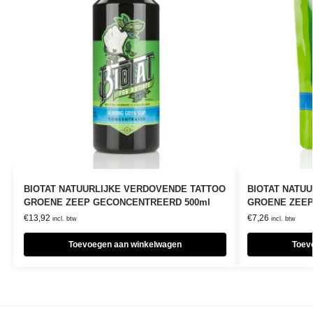
BIOTAT NATUURLIJKE VERDOVENDE TATTOO
BIOTAT NATU
GROENE ZEEP GECONCENTREERD 500ml
GROENE ZEEP
€
13,92
€
7,26
incl. btw
incl. btw
Toevoegen aan winkelwagen
Toev