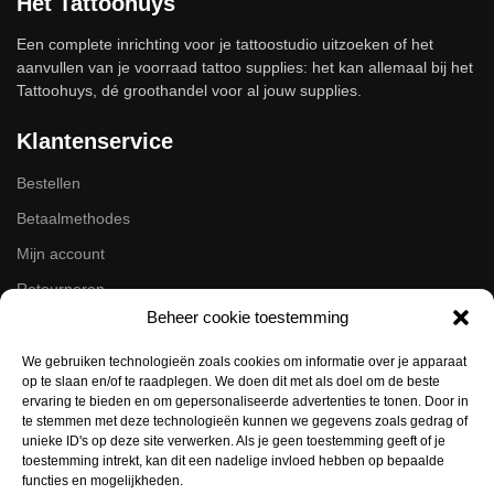
Het Tattoohuys
Een complete inrichting voor je tattoostudio uitzoeken of het
aanvullen van je voorraad tattoo supplies: het kan allemaal bij het
Tattoohuys, dé groothandel voor al jouw supplies.
Klantenservice
Bestellen
Betaalmethodes
Mijn account
Retourneren
Beheer cookie toestemming
Zakelijk
We gebruiken technologieën zoals cookies om informatie over je apparaat
op te slaan en/of te raadplegen. We doen dit met als doel om de beste
Volg ons op de socials
ervaring te bieden en om gepersonaliseerde advertenties te tonen. Door in
te stemmen met deze technologieën kunnen we gegevens zoals gedrag of
Instagram
unieke ID's op deze site verwerken. Als je geen toestemming geeft of je
Facebook
toestemming intrekt, kan dit een nadelige invloed hebben op bepaalde
functies en mogelijkheden.