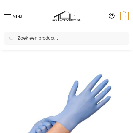
MENU
0
ZOEKEN