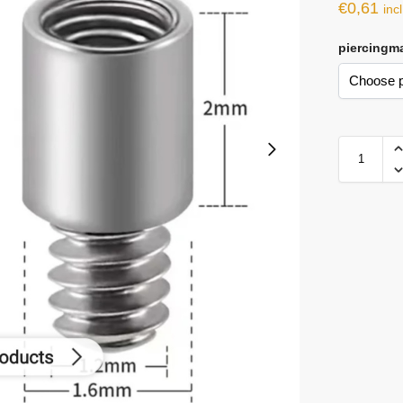
€
0,61
inc
piercingm