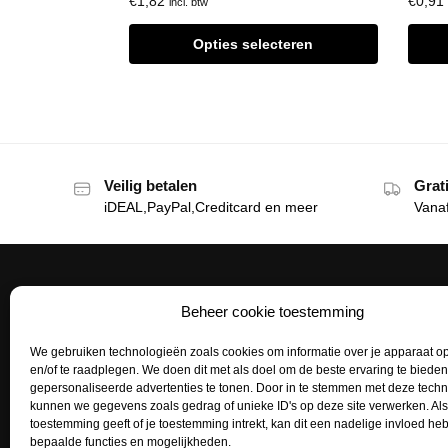
€
1,82
€
0,91
incl. btw
Opties selecteren
Veilig betalen
Grat
iDEAL,PayPal,Creditcard en meer
Vana
Beheer cookie toestemming
Het Tattoohuys
Klante
We gebruiken technologieën zoals cookies om informatie over je apparaat op
Een complete inrichting voor je
Bestellen
en/of te raadplegen. We doen dit met als doel om de beste ervaring te biede
tattoostudio uitzoeken of het aanvullen
gepersonaliseerde advertenties te tonen. Door in te stemmen met deze tech
Betaalme
van je voorraad tattoo supplies: het kan
kunnen we gegevens zoals gedrag of unieke ID's op deze site verwerken. Als
toestemming geeft of je toestemming intrekt, kan dit een nadelige invloed h
allemaal bij het Tattoohuys, dé
Mijn acco
bepaalde functies en mogelijkheden.