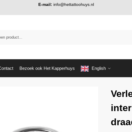
E-mail:
info@hettattoohuys.nl
Contact
Bezoek ook Het Kapperhuys
English
Verl
inte
draa