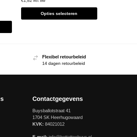
€
1,82
incl. btw
Opties selecteren
Flexibel retourbeleid
14 dagen retourbeleid
ls
Contactgegevens
Buysballotstraat 41
1704 SK Heerhugowaard
KVK:
84021012
E-mail:
info@hettattoohuys.nl