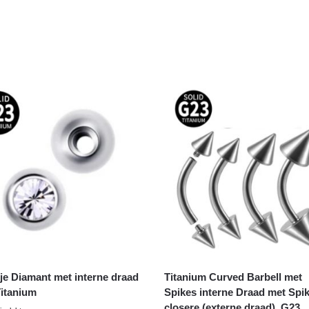
tje Diamant met interne draad
Titanium Curved Barbell met
itanium
Spikes interne Draad met Spi
closere (externe draad) G23