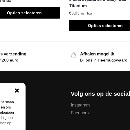
incl. btw
Titanium
Opties selecteren
€
3,03
incl. btw
Opties selecteren
is verzending
Afhalen mogelijk
f 200 euro
Bij ons in Heerhugowaard
nservice
Volg ons op de socia
 te slaan
Instagram
n en om
Facebook
nologieën
thodes
 je geen
ebben op
unt