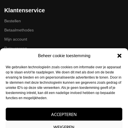
Klantenservice
Bestellen
Betaalmethodes
Mijn account
Retourneren
Beheer cookie toestemming
Zakelijk
We gebruiken technologieën zoals cookies om informatie over je apparaat
op te slaan en/of te raadplegen. We doen dit met als doel om de beste
Volg ons op de socials
ervaring te bieden en om gepersonaliseerde advertenties te tonen. Door in
te stemmen met deze technologieën kunnen we gegevens zoals gedrag of
Instagram
unieke ID's op deze site verwerken. Als je geen toestemming geeft of je
Facebook
toestemming intrekt, kan dit een nadelige invloed hebben op bepaalde
functies en mogelijkheden.
Contactgegevens
ACCEPTEREN
Buysballotstraat 41
1704 SK Heerhugowaard
WEIGEREN