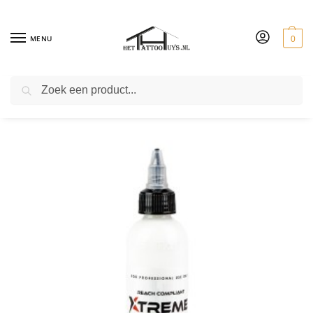
MENU
0
ZOEKEN