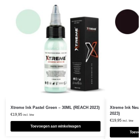
Xtreme Ink Pastel Green – 30ML (REACH 2023)
Xtreme Ink Neu
2023)
€
19,95
incl. btw
€
19,95
incl. btw
Toevoegen aan winkelwagen
Toev