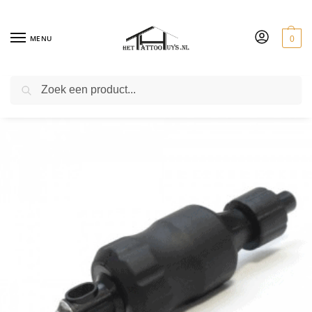
MENU
0
ZOEKEN