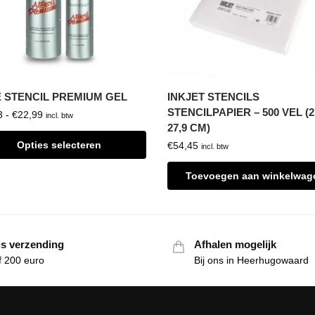
 STENCIL PREMIUM GEL
INKJET STENCILS
STENCILPAPIER – 500 VEL (2
3
-
€
22,99
incl. btw
27,9 CM)
Opties selecteren
€
54,45
incl. btw
Toevoegen aan winkelwag
is verzending
Afhalen mogelijk
f 200 euro
Bij ons in Heerhugowaard