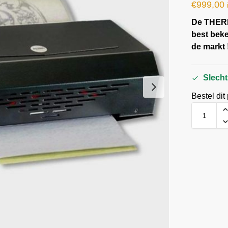
€
999,00
De THER
best beke
de markt 
Slecht
Bestel dit