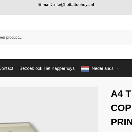
E-mail:
info@hettattoohuys.nl
Contact
Bezoek ook Het Kapperhuys
Nederlands
A4 
COP
PRI