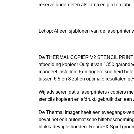
reserve onderdelen als lamp en glazen tube z
Let op: Alleen sjablonen van de laserprinter 
De THERMAL COPIER V2 STENCIL PRINTER kan
afbeelding kopieer Output van 1350 garandeert
manueel instellen. Een hogere snelheid betek
tussen 6.5 en 8 zullen optimale resultaten ge
Wij adviseren dat u laserprinters / copiers 
stencils kopieert en afdrukt, gebruik dan ee
De Thermal Imager heeft een tweegangs-vent
bevat het een automatische hittebeschermin
blokkadevrij te houden. ReproFX Spirit groen