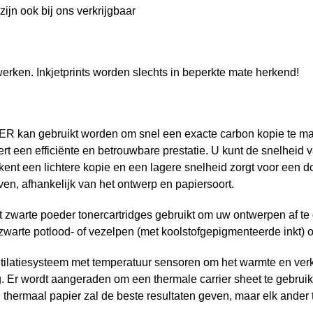
ijn ook bij ons verkrijgbaar
werken. Inkjetprints worden slechts in beperkte mate herkend!
 gebruikt worden om snel een exacte carbon kopie te maken
 een efficiënte en betrouwbare prestatie. U kunt de snelheid van
ent een lichtere kopie en een lagere snelheid zorgt voor een d
ven, afhankelijk van het ontwerp en papiersoort.
met zwarte poeder tonercartridges gebruikt om uw ontwerpen af t
n zwarte potlood- of vezelpen (met koolstofgepigmenteerde inkt)
ilatiesysteem met temperatuur sensoren om het warmte en verk
g. Er wordt aangeraden om een thermale carrier sheet te gebru
 thermaal papier zal de beste resultaten geven, maar elk ander