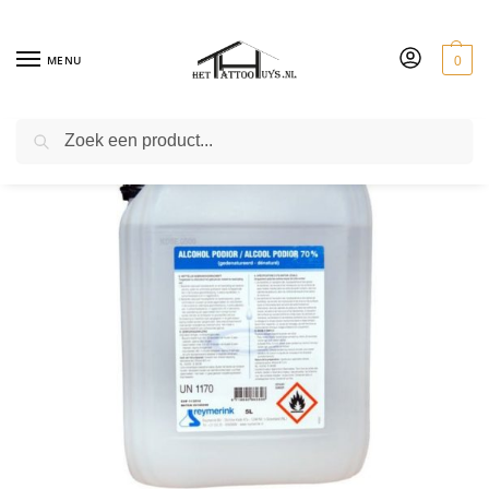
MENU
0
ZOEKEN