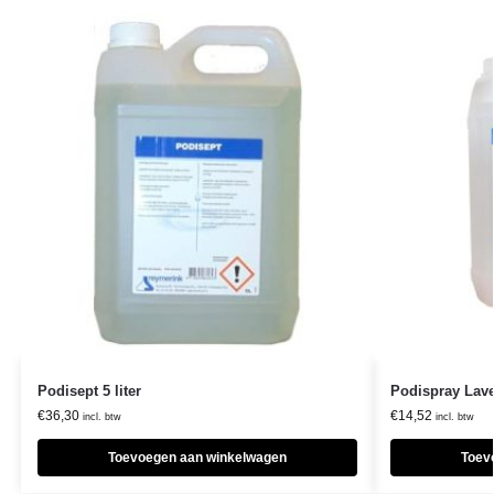
Podisept 5 liter
Podispray Laven
€
36,30
€
14,52
incl. btw
incl. btw
Toevoegen aan winkelwagen
Toev