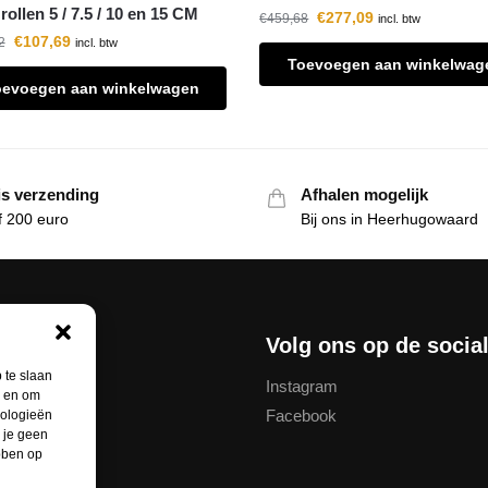
rollen 5 / 7.5 / 10 en 15 CM
€
277,09
€
459,68
incl. btw
€
107,69
2
incl. btw
Toevoegen aan winkelwag
oevoegen aan winkelwagen
is verzending
Afhalen mogelijk
f 200 euro
Bij ons in Heerhugowaard
nservice
Volg ons op de socia
 te slaan
Instagram
n en om
Facebook
nologieën
thodes
 je geen
ebben op
unt