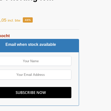
!
,05
incl. btw
-66%
kocht
Email when stock available