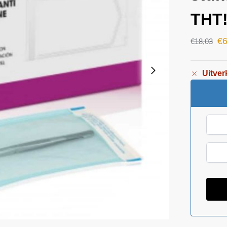
THT
€
6
€
18,03
Uitver