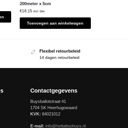
200meter x 5cm
€
18,15
incl. btw
en
Toevoegen aan winkelwagen
Flexibel retourbeleid
14 dagen retourbeleid
ls
Contactgegevens
Buysballotstraat 41
1704 SK Heerhugowaard
KVK:
84021012
E-mail:
info@hettattoohuys.nl