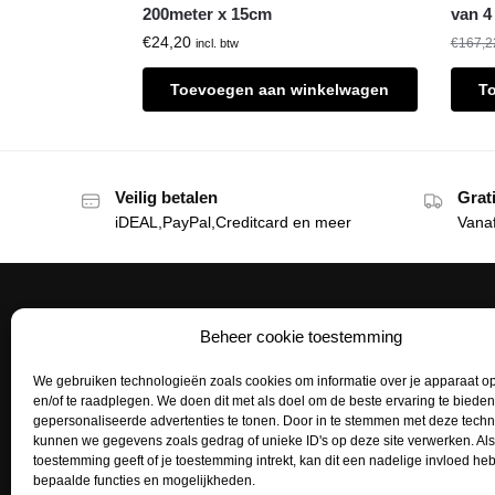
200meter x 15cm
van 4 
€
24,20
€
167,2
incl. btw
Toevoegen aan winkelwagen
T
Veilig betalen
Grat
iDEAL,PayPal,Creditcard en meer
Vana
Beheer cookie toestemming
Het Tattoohuys
Klante
We gebruiken technologieën zoals cookies om informatie over je apparaat op
Een complete inrichting voor je
Bestellen
en/of te raadplegen. We doen dit met als doel om de beste ervaring te biede
tattoostudio uitzoeken of het aanvullen
gepersonaliseerde advertenties te tonen. Door in te stemmen met deze tech
Betaalme
van je voorraad tattoo supplies: het kan
kunnen we gegevens zoals gedrag of unieke ID's op deze site verwerken. Als
toestemming geeft of je toestemming intrekt, kan dit een nadelige invloed h
allemaal bij het Tattoohuys, dé
Mijn acco
bepaalde functies en mogelijkheden.
groothandel voor al jouw supplies.