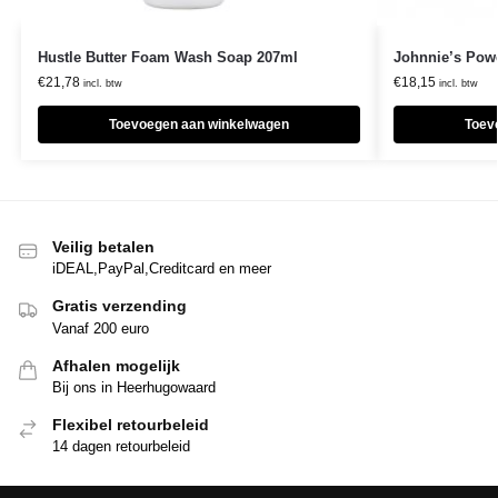
Hustle Butter Foam Wash Soap 207ml
Johnnie’s Powe
€
21,78
€
18,15
incl. btw
incl. btw
Toevoegen aan winkelwagen
Toev
Veilig betalen
iDEAL,PayPal,Creditcard en meer
Gratis verzending
Vanaf 200 euro
Afhalen mogelijk
Bij ons in Heerhugowaard
Flexibel retourbeleid
14 dagen retourbeleid