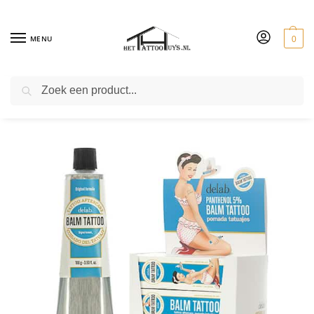
MENU
0
ZOEKEN