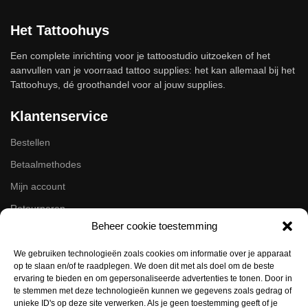
Het Tattoohuys
Een complete inrichting voor je tattoostudio uitzoeken of het
aanvullen van je voorraad tattoo supplies: het kan allemaal bij het
Tattoohuys, dé groothandel voor al jouw supplies.
Klantenservice
Bestellen
Betaalmethodes
Mijn account
Retourneren
Beheer cookie toestemming
Zakelijk
We gebruiken technologieën zoals cookies om informatie over je apparaat
op te slaan en/of te raadplegen. We doen dit met als doel om de beste
Volg ons op de socials
ervaring te bieden en om gepersonaliseerde advertenties te tonen. Door in
te stemmen met deze technologieën kunnen we gegevens zoals gedrag of
Instagram
unieke ID's op deze site verwerken. Als je geen toestemming geeft of je