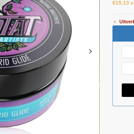
€
15,13
in
Uitver