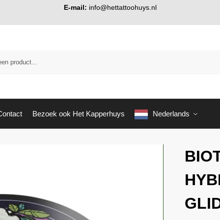
E-mail:
info@hettattoohuys.nl
Contact
Bezoek ook Het Kapperhuys
Nederlands
BIO
HYB
GLID