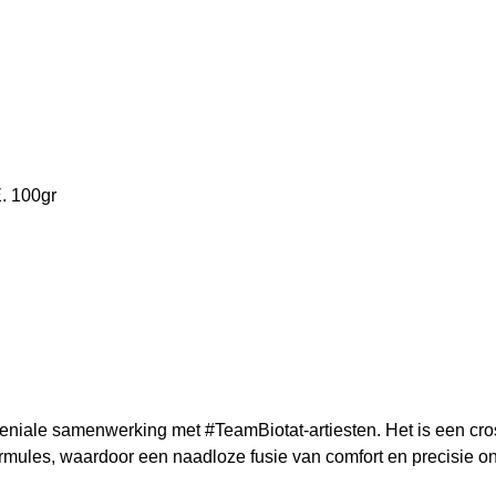
 100gr
niale samenwerking met #TeamBiotat-artiesten. Het is een crosso
ormules, waardoor een naadloze fusie van comfort en precisie on