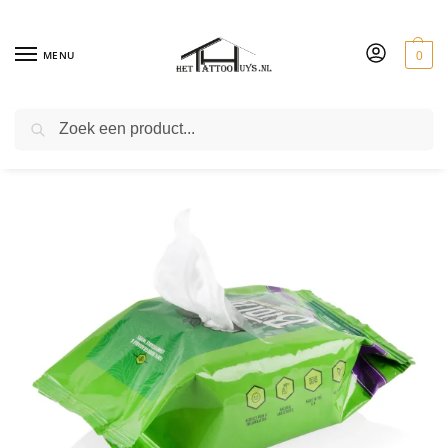
MENU
0
ZOEKEN