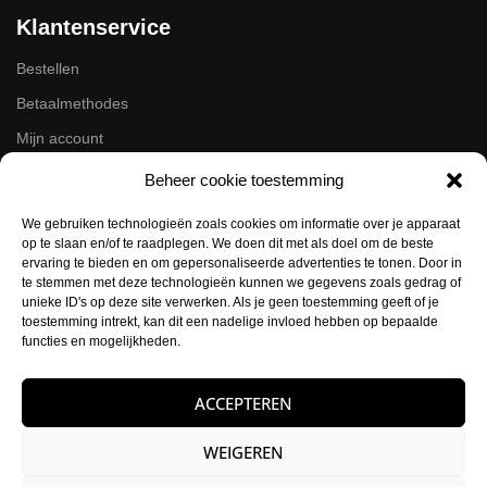
Klantenservice
Bestellen
Betaalmethodes
Mijn account
Retourneren
Beheer cookie toestemming
Zakelijk
We gebruiken technologieën zoals cookies om informatie over je apparaat
op te slaan en/of te raadplegen. We doen dit met als doel om de beste
ervaring te bieden en om gepersonaliseerde advertenties te tonen. Door in
Volg ons op de socials
te stemmen met deze technologieën kunnen we gegevens zoals gedrag of
unieke ID's op deze site verwerken. Als je geen toestemming geeft of je
Instagram
toestemming intrekt, kan dit een nadelige invloed hebben op bepaalde
Facebook
functies en mogelijkheden.
Contactgegevens
ACCEPTEREN
Buysballotstraat 41
WEIGEREN
1704 SK Heerhugowaard
KVK:
84021012