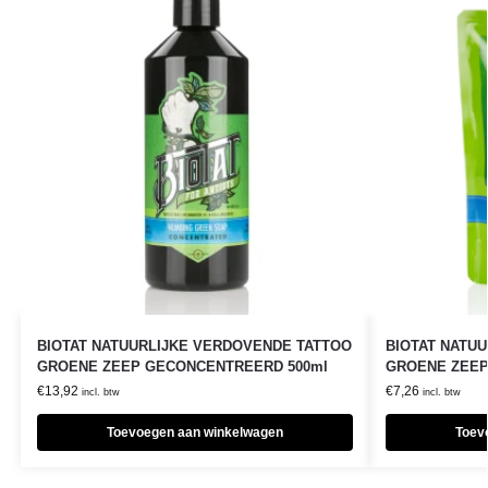
BIOTAT NATUURLIJKE VERDOVENDE TATTOO
BIOTAT NATU
GROENE ZEEP GECONCENTREERD 500ml
GROENE ZEEP
€
13,92
€
7,26
incl. btw
incl. btw
Toevoegen aan winkelwagen
Toev