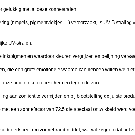
er gelukkig met al deze zonnestralen.
ing (rimpels, pigmentvlekjes,…) veroorzaakt, is UV-B straling 
ijke UV-stralen.
nktpigmenten waardoor kleuren vergrijzen en belijning vervaa
n, die een grote emotionele waarde kan hebben willen we niet
e onze huid en tattoo beschermen tegen de zon
ling aan zonlicht te vermijden en bij blootstelling de juiste prod
t een zonnefactor van 72.5 die speciaal ontwikkeld werd voor 
d breedspectrum zonnebrandmiddel, wat wil zeggen dat het zow