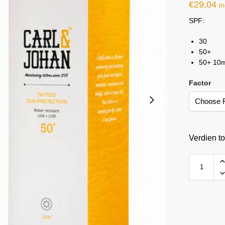
€
29,04
in
SPF:
30
50+
50+ 10m
Factor
Verdien t