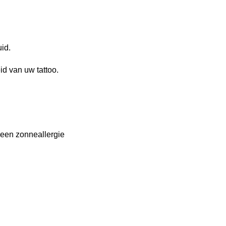
id.
d van uw tattoo.
 een zonneallergie