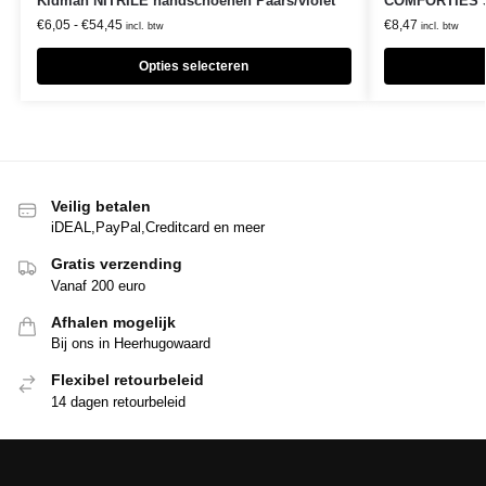
Kidman NITRILE handschoenen Paars/violet
COMFORTIES 
€
6,05
-
€
54,45
€
8,47
incl. btw
incl. btw
Opties selecteren
Veilig betalen
iDEAL,PayPal,Creditcard en meer
Gratis verzending
Vanaf 200 euro
Afhalen mogelijk
Bij ons in Heerhugowaard
Flexibel retourbeleid
14 dagen retourbeleid