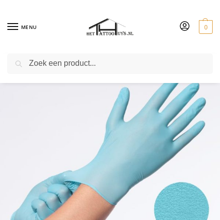
MENU
0
ZOEKEN