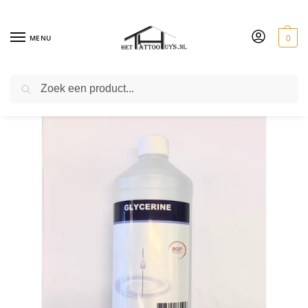
MENU
0
ZOEKEN