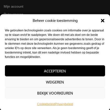
Mijn account
Retourneren
Beheer cookie toestemming
Zakelijk
We gebruiken technologieën zoals cookies om informatie over je apparaat
op te slaan en/of te raadplegen. We doen dit met als doel om de beste
Volg ons op de socials
ervaring te bieden en om gepersonaliseerde advertenties te tonen. Door in
te stemmen met deze technologieën kunnen we gegevens zoals gedrag of
Instagram
unieke ID's op deze site verwerken. Als je geen toestemming geeft of je
Facebook
toestemming intrekt, kan dit een nadelige invloed hebben op bepaalde
functies en mogelijkheden.
Contactgegevens
ACCEPTEREN
Buysballotstraat 41
1704 SK Heerhugowaard
WEIGEREN
KVK:
84021012
BEKIJK VOORKEUREN
E-mail:
info@hettattoohuys.nl
Telefoon:
0725823357
Cookiebeleid
Privacybeleid