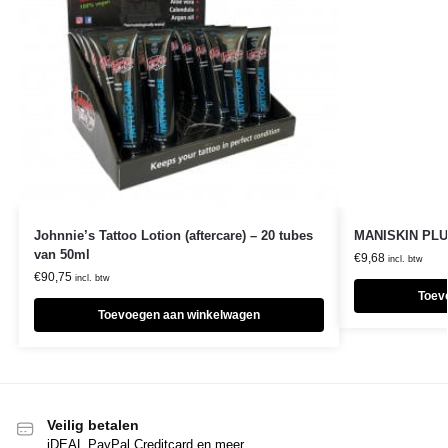
Johnnie’s Tattoo Lotion (aftercare) – 20 tubes
MANISKIN PLUS
van 50ml
€
9,68
incl. btw
€
90,75
incl. btw
Toev
Toevoegen aan winkelwagen
Veilig betalen
iDEAL,PayPal,Creditcard en meer