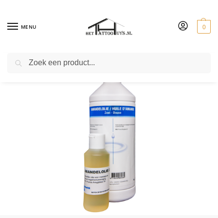
MENU
0
ZOEKEN