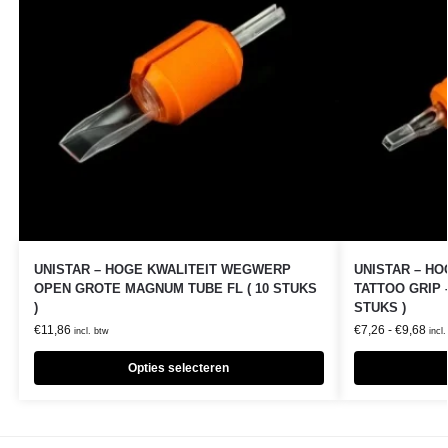
UNISTAR – HOGE KWALITEIT WEGWERP
UNISTAR – H
OPEN GROTE MAGNUM TUBE FL ( 10 STUKS
TATTOO GRIP –
)
STUKS )
€
11,86
€
7,26
-
€
9,68
incl. btw
incl
Opties selecteren