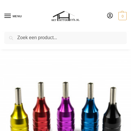
MENU
0
ZOEKEN