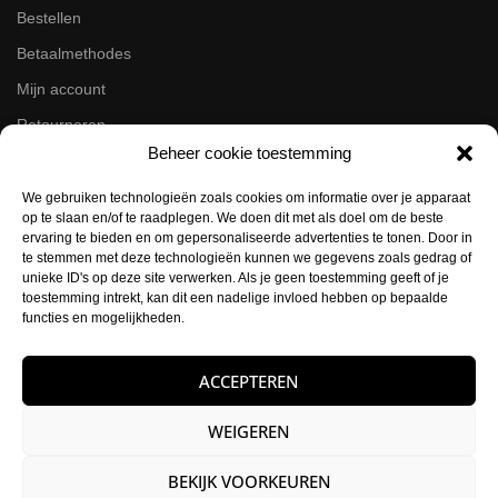
Bestellen
Betaalmethodes
Mijn account
Retourneren
Beheer cookie toestemming
Zakelijk
We gebruiken technologieën zoals cookies om informatie over je apparaat
op te slaan en/of te raadplegen. We doen dit met als doel om de beste
Volg ons op de socials
ervaring te bieden en om gepersonaliseerde advertenties te tonen. Door in
te stemmen met deze technologieën kunnen we gegevens zoals gedrag of
Instagram
unieke ID's op deze site verwerken. Als je geen toestemming geeft of je
Facebook
toestemming intrekt, kan dit een nadelige invloed hebben op bepaalde
functies en mogelijkheden.
Contactgegevens
ACCEPTEREN
Buysballotstraat 41
1704 SK Heerhugowaard
WEIGEREN
KVK:
84021012
BEKIJK VOORKEUREN
E-mail:
info@hettattoohuys.nl