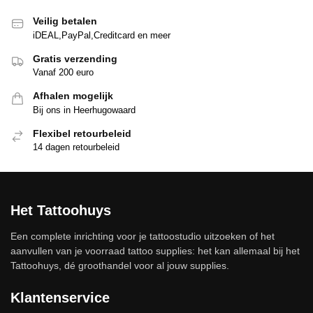
Veilig betalen
iDEAL,PayPal,Creditcard en meer
Gratis verzending
Vanaf 200 euro
Afhalen mogelijk
Bij ons in Heerhugowaard
Flexibel retourbeleid
14 dagen retourbeleid
Het Tattoohuys
Een complete inrichting voor je tattoostudio uitzoeken of het
aanvullen van je voorraad tattoo supplies: het kan allemaal bij het
Tattoohuys, dé groothandel voor al jouw supplies.
Klantenservice