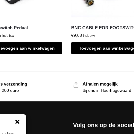
switch Pedaal
BNC CABLE FOR FOOTSWI
5
€
9,68
incl. btw
incl. btw
oevoegen aan winkelwagen
Toevoegen aan winkelwag
is verzending
Afhalen mogelijk
f 200 euro
Bij ons in Heerhugowaard
nservice
Volg ons op de socia
 te slaan