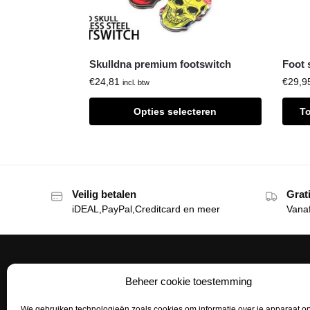
Skulldna premium footswitch
Foot 
€
24,81
€
29,9
incl. btw
Opties selecteren
T
Veilig betalen
Grat
iDEAL,PayPal,Creditcard en meer
Vana
Beheer cookie toestemming
Het Tattoohuys
Klante
We gebruiken technologieën zoals cookies om informatie over je apparaat op