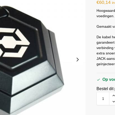
€
60,14
in
Hoogwaard
voedingen.
Gemaakt va
De kabel h
garandeert 
verbinding 
extra snoer
JACK-aansl
geïnjectee
Op vo
Bestel dit