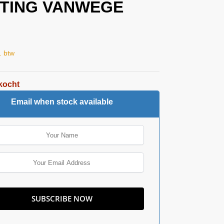
TING VANWEGE
!
l. btw
kocht
Email when stock available