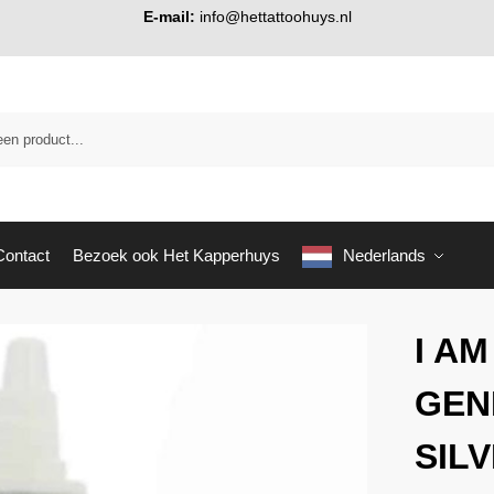
E-mail:
info@hettattoohuys.nl
Contact
Bezoek ook Het Kapperhuys
Nederlands
I AM
GEN
SILV