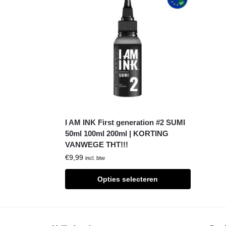
I AM INK First generation #2 SUMI
50ml 100ml 200ml | KORTING
VANWEGE THT!!!
€
9,99
incl. btw
Opties selecteren