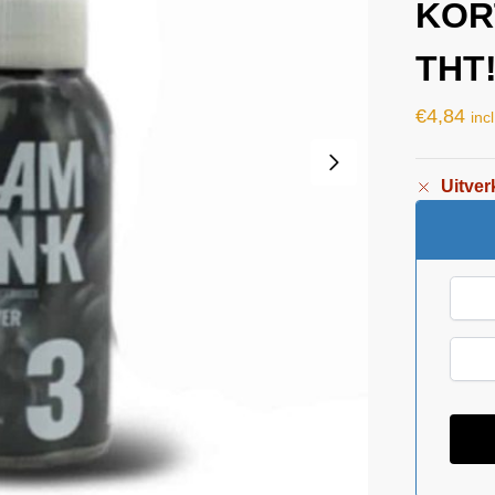
KOR
THT
€
4,84
inc
Uitver