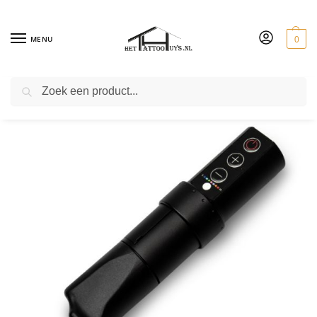
MENU
0
ZOEKEN