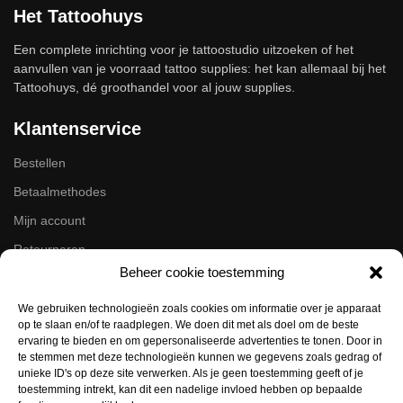
Het Tattoohuys
Een complete inrichting voor je tattoostudio uitzoeken of het
aanvullen van je voorraad tattoo supplies: het kan allemaal bij het
Tattoohuys, dé groothandel voor al jouw supplies.
Klantenservice
Bestellen
Betaalmethodes
Mijn account
Retourneren
Beheer cookie toestemming
Zakelijk
We gebruiken technologieën zoals cookies om informatie over je apparaat
op te slaan en/of te raadplegen. We doen dit met als doel om de beste
Volg ons op de socials
ervaring te bieden en om gepersonaliseerde advertenties te tonen. Door in
te stemmen met deze technologieën kunnen we gegevens zoals gedrag of
Instagram
unieke ID's op deze site verwerken. Als je geen toestemming geeft of je
Facebook
toestemming intrekt, kan dit een nadelige invloed hebben op bepaalde