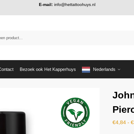
E-mail:
info@hettattoohuys.nl
Contact
Bezoek ook Het Kapperhuys
Nederlands
John
Pier
€
4,84
-
€