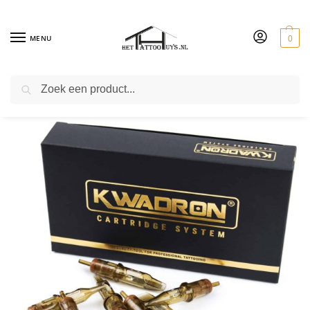
MENU
0
ZOEKEN