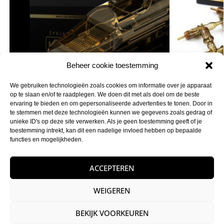
Beheer cookie toestemming
We gebruiken technologieën zoals cookies om informatie over je apparaat
op te slaan en/of te raadplegen. We doen dit met als doel om de beste
Kwadron Cartridges 0.35 Soft Edge Magnum
Kwadron Cartri
ervaring te bieden en om gepersonaliseerde advertenties te tonen. Door in
Medium Taper
€
20,04
-
€
23,52
i
te stemmen met deze technologieën kunnen we gegevens zoals gedrag of
€
22,26
-
€
33,88
incl. btw
unieke ID's op deze site verwerken. Als je geen toestemming geeft of je
toestemming intrekt, kan dit een nadelige invloed hebben op bepaalde
Opties selecteren
functies en mogelijkheden.
ACCEPTEREN
WEIGEREN
Veilig betalen
iDEAL,PayPal,Creditcard en meer
BEKIJK VOORKEUREN
Gratis verzending