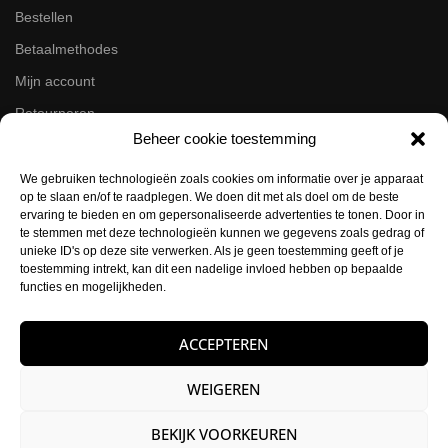
Bestellen
Betaalmethodes
Mijn account
Retourneren
Beheer cookie toestemming
Zakelijk
We gebruiken technologieën zoals cookies om informatie over je apparaat
op te slaan en/of te raadplegen. We doen dit met als doel om de beste
Volg ons op de socials
ervaring te bieden en om gepersonaliseerde advertenties te tonen. Door in
te stemmen met deze technologieën kunnen we gegevens zoals gedrag of
Instagram
unieke ID's op deze site verwerken. Als je geen toestemming geeft of je
Facebook
toestemming intrekt, kan dit een nadelige invloed hebben op bepaalde
functies en mogelijkheden.
Contactgegevens
ACCEPTEREN
Buysballotstraat 41
1704 SK Heerhugowaard
WEIGEREN
KVK:
84021012
BEKIJK VOORKEUREN
E-mail:
info@hettattoohuys.nl