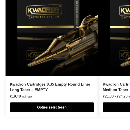
Kwadron Cartridges 0.35 Empty Round Liner
Kwadron Cartri
Long Taper – EMPTY
Medium Taper
€
19,48
€
21,30
-
€
24,20
incl. btw
i
Opties selecteren