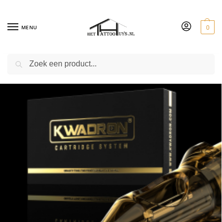
MENU
0
ZOEKEN