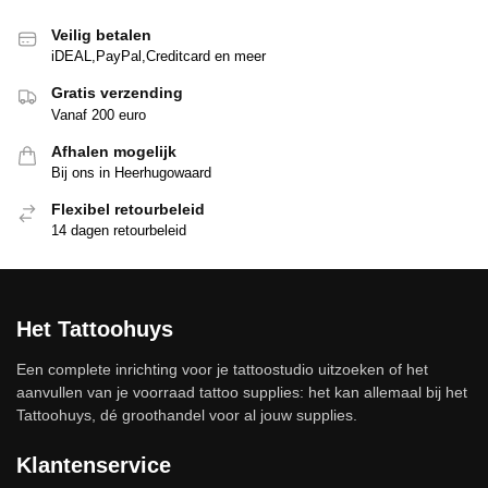
Veilig betalen
iDEAL,PayPal,Creditcard en meer
Gratis verzending
Vanaf 200 euro
Afhalen mogelijk
Bij ons in Heerhugowaard
Flexibel retourbeleid
14 dagen retourbeleid
Het Tattoohuys
Een complete inrichting voor je tattoostudio uitzoeken of het
aanvullen van je voorraad tattoo supplies: het kan allemaal bij het
Tattoohuys, dé groothandel voor al jouw supplies.
Klantenservice