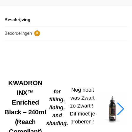
Beschrijving
Beoordelingen
0
KWADRON
Nog nooit
for
INX™
was Zwart
filling,
Enriched
zo Zwart !
lining,
Black – 240ml
Dit moet je
and
(Reach
proberen !
shading.
Compliant)