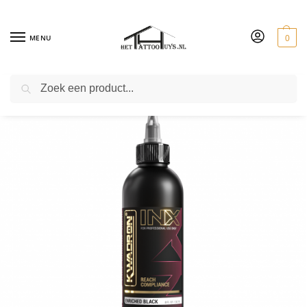
MENU
0
ZOEKEN