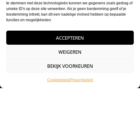
Afhalen mogelijk
te stemmen met deze technologieën kunnen we gegevens zoals gedrag of
Bij ons in Heerhugowaard
unieke ID's op deze site verwerken. Als je geen toestemming geeft of je
toestemming intrekt, kan dit een nadelige invloed hebben op bepaalde
Flexibel retourbeleid
functies en mogelijkheden.
14 dagen retourbeleid
ACCEPTEREN
WEIGEREN
Het Tattoohuys
Een complete inrichting voor je tattoostudio uitzoeken of het
BEKIJK VOORKEUREN
aanvullen van je voorraad tattoo supplies: het kan allemaal bij het
Tattoohuys, dé groothandel voor al jouw supplies.
Cookiebeleid
Privacybeleid
Klantenservice
Bestellen
Betaalmethodes
Mijn account
Retourneren