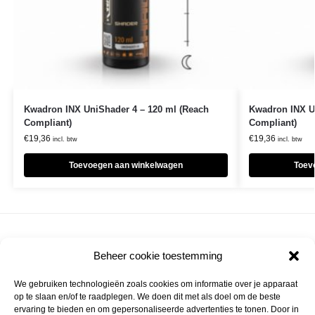
Kwadron INX UniShader 4 – 120 ml (Reach
Kwadron INX U
Compliant)
Compliant)
€
19,36
€
19,36
incl. btw
incl. btw
Toevoegen aan winkelwagen
Toev
Veilig betalen
Beheer cookie toestemming
iDEAL,PayPal,Creditcard en meer
Gratis verzending
We gebruiken technologieën zoals cookies om informatie over je apparaat
Vanaf 200 euro
op te slaan en/of te raadplegen. We doen dit met als doel om de beste
ervaring te bieden en om gepersonaliseerde advertenties te tonen. Door in