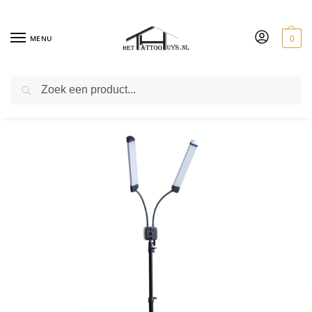
MENU
0
ZOEKEN