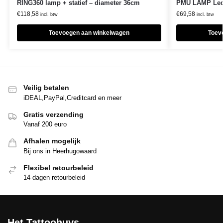
RING360 lamp + statief – diameter 36cm
PMU LAMP Led
€
118,58
€
69,58
incl. btw
incl. btw
Toevoegen aan winkelwagen
Toev
Veilig betalen
iDEAL,PayPal,Creditcard en meer
Gratis verzending
Vanaf 200 euro
Afhalen mogelijk
Bij ons in Heerhugowaard
Flexibel retourbeleid
14 dagen retourbeleid
Het Tattoohuys