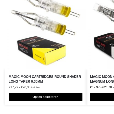
MAGIC MOON CARTRIDGES ROUND SHADER
MAGIC MOON 
LONG TAPER 0.30MM
MAGNUM LONG
€
17,79
-
€
20,33
€
19,97
-
€
21,78
incl. btw
i
Opties selecteren