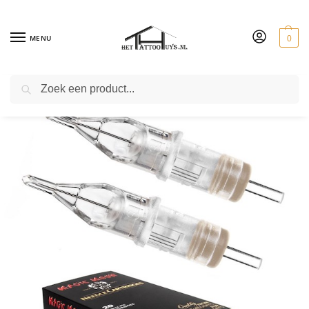
MENU
0
ZOEKEN