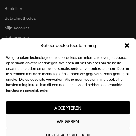
Bestellen
Betaalmethodes
Mijn account
Retourneren
Beheer cookie toestemming
Zakelijk
We gebruiken technologieën zoals cookies om informatie over je apparaat
op te slaan en/of te raadplegen. We doen dit met als doel om de beste
Volg ons op de socials
ervaring te bieden en om gepersonaliseerde advertenties te tonen. Door in
te stemmen met deze technologieën kunnen we gegevens zoals gedrag of
Instagram
unieke ID's op deze site verwerken. Als je geen toestemming geeft of je
Facebook
toestemming intrekt, kan dit een nadelige invloed hebben op bepaalde
functies en mogelijkheden.
Contactgegevens
ACCEPTEREN
Buysballotstraat 41
1704 SK Heerhugowaard
WEIGEREN
KVK:
84021012
BEKIJK VOORKEUREN