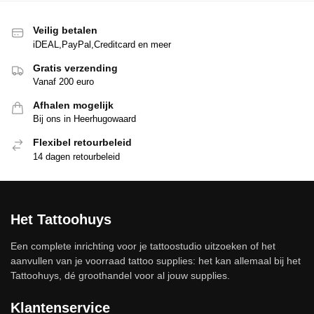
Veilig betalen
iDEAL,PayPal,Creditcard en meer
Gratis verzending
Vanaf 200 euro
Afhalen mogelijk
Bij ons in Heerhugowaard
Flexibel retourbeleid
14 dagen retourbeleid
Het Tattoohuys
Een complete inrichting voor je tattoostudio uitzoeken of het
aanvullen van je voorraad tattoo supplies: het kan allemaal bij het
Tattoohuys, dé groothandel voor al jouw supplies.
Klantenservice