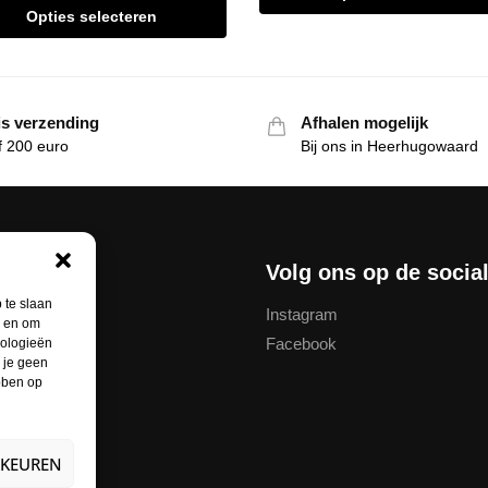
Opties selecteren
is verzending
Afhalen mogelijk
f 200 euro
Bij ons in Heerhugowaard
nservice
Volg ons op de socia
 te slaan
Instagram
n en om
Facebook
nologieën
thodes
 je geen
ebben op
unt
ren
RKEUREN