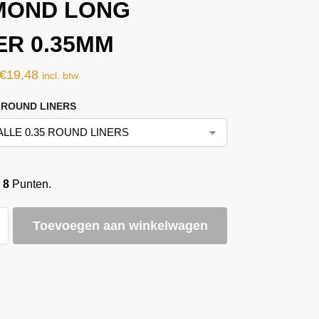
MOND LONG
ER 0.35MM
€
19,48
incl. btw
5 ROUND LINERS
o
8
Punten.
Toevoegen aan winkelwagen