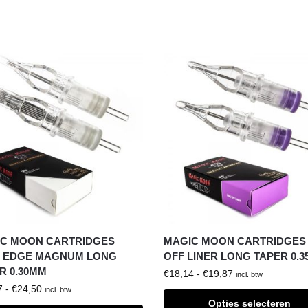
C MOON CARTRIDGES
MAGIC MOON CARTRIDGES
 EDGE MAGNUM LONG
OFF LINER LONG TAPER 0.
R 0.30MM
€
18,14
-
€
19,87
incl. btw
7
-
€
24,50
incl. btw
Opties selecteren