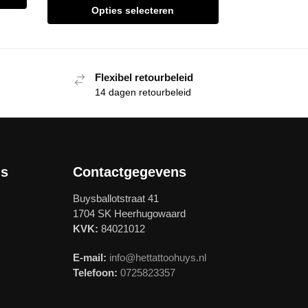
Opties selecteren
Flexibel retourbeleid
14 dagen retourbeleid
ls
Contactgegevens
Buysballotstraat 41
1704 SK Heerhugowaard
KVK:
84021012
E-mail:
info@hettattoohuys.nl
Telefoon:
0725823357