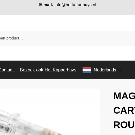
E-mail:
info@hettattoohuys.nl
Contact
Bezoek ook Het Kapperhuys
Nederlands
MAG
CAR
ROU