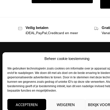
Veilig betalen
Grat
iDEAL,PayPal,Creditcard en meer
Vana
Beheer cookie toestemming
Het Tattoohuys
Klante
We gebruiken technologieën zoals cookies om informatie over je apparaat op
Een complete inrichting voor je
Bestellen
en/of te raadplegen. We doen dit met als doel om de beste ervaring te biede
tattoostudio uitzoeken of het aanvullen
gepersonaliseerde advertenties te tonen. Door in te stemmen met deze tech
Betaalme
van je voorraad tattoo supplies: het kan
kunnen we gegevens zoals gedrag of unieke ID's op deze site verwerken. Als
toestemming geeft of je toestemming intrekt, kan dit een nadelige invloed h
allemaal bij het Tattoohuys, dé
Mijn acco
bepaalde functies en mogelijkheden.
groothandel voor al jouw supplies.
Retourne
Zakelijk
ACCEPTEREN
WEIGEREN
BEKIJK VOO