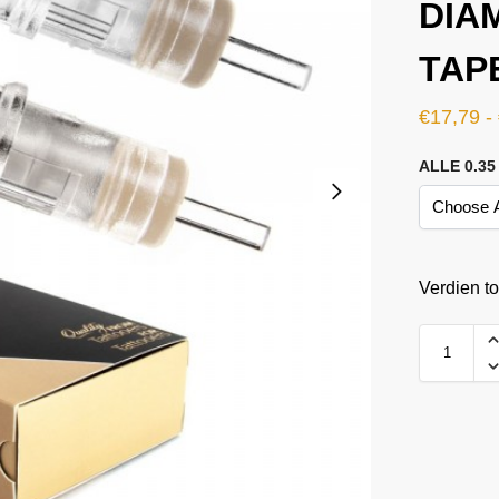
DIA
TAP
€
17,79
-
ALLE 0.3
Verdien t