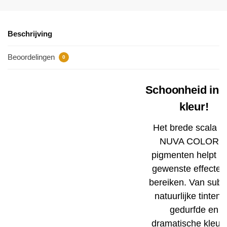
Beschrijving
Beoordelingen
0
Schoonheid in e
kleur!
Het brede scala a
NUVA COLORS
pigmenten helpt u
gewenste effecten
bereiken. Van subti
natuurlijke tinten t
gedurfde en
dramatische kleur