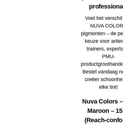
professional
Voel het verschil 
NUVA COLORS
pigmenten – de perf
keuze voor artiest
trainers, experts 
PMU-
productgroothandela
Bestel vandaag no
creëer schoonheid
elke tint!
Nuva Colors – 
Maroon – 15m
(Reach-confor