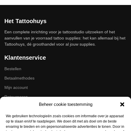
Het Tattoohuys
Een complete inrichting voor je tattoostudio uitzoeken of het
aanvullen van je voorraad tattoo supplies: het kan allemaal bij het
Tattoohuys, dé groothandel voor al jouw supplies.
Klantenservice
Bestellen
Betaalmethodes
Mijn account
Retourneren
Beheer cookie toestemming
Zakelijk
We gebruiken technologieën zoals cookies om informatie over je apparaat
op te slaan en/of te raadplegen. We doen dit met als doel om de beste
Volg ons op de socials
ervaring te bieden en om gepersonaliseerde advertenties te tonen. Door in