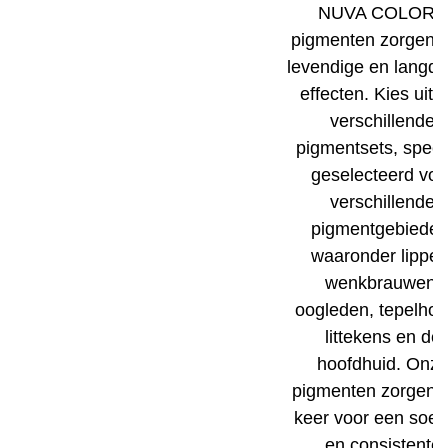
NUVA COLORS
pigmenten zorgen 
levendige en langdu
effecten. Kies uit 
verschillende
pigmentsets, speci
geselecteerd voo
verschillende
pigmentgebieden
waaronder lippen
wenkbrauwen,
oogleden, tepelhofj
littekens en de
hoofdhuid. Onz
pigmenten zorgen e
keer voor een soep
en consistente