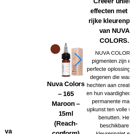
Creëer uniek
effecten met h
rijke kleurenpa
van NUVA
COLORS.
NUVA COLORS
pigmenten zijn e
perfecte oplossing 
degenen die waar
Nuva Colors
hechten aan creativi
– 165
en hun vaardighede
permanente mak
Maroon –
upkunst ten volle wi
15ml
benutten. Het
(Reach-
beschikbare
Nuva
conform)
kleurenpalet en