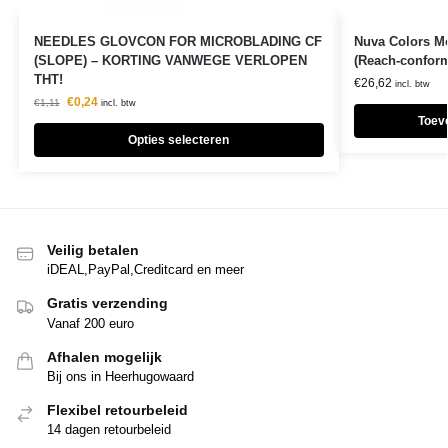
NEEDLES GLOVCON FOR MICROBLADING CF
Nuva Colors Mo
(SLOPE) – KORTING VANWEGE VERLOPEN
(Reach-confor
THT!
€
26,62
incl. btw
€
0,24
€
1,11
incl. btw
Toev
Opties selecteren
Veilig betalen
iDEAL,PayPal,Creditcard en meer
Gratis verzending
Vanaf 200 euro
Afhalen mogelijk
Bij ons in Heerhugowaard
Flexibel retourbeleid
14 dagen retourbeleid