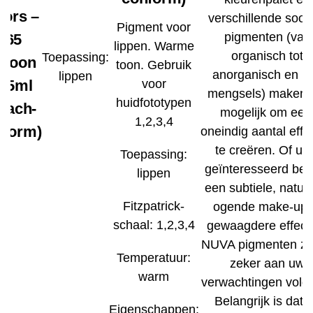
lors –
verschillende soor
Pigment voor
pigmenten (van
165
lippen. Warme
organisch tot
Toepassing:
aroon
toon. Gebruik
anorganisch en h
lippen
 15ml
voor
mengsels) maken 
huidfototypen
each-
mogelijk om een ​
1,2,3,4
nform)
oneindig aantal effe
te creëren. Of u 
Toepassing:
geïnteresseerd bent
lippen
een subtiele, natuur
Fitzpatrick-
ogende make-up 
schaal: 1,2,3,4
gewaagdere effect
NUVA pigmenten zu
Temperatuur:
zeker aan uw
warm
verwachtingen vold
Belangrijk is dat 
Eigenschappen: