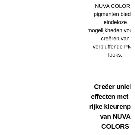
NUVA COLORS
pigmenten biede
eindeloze
mogelijkheden voor
creëren van
verbluffende PM
looks.
Creëer uniek
effecten met h
rijke kleurenpa
van NUVA
COLORS