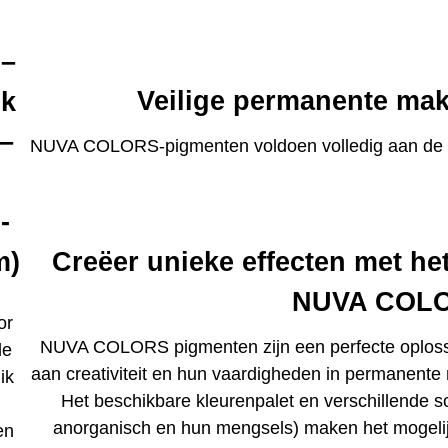
 –
Veilige permanente ma
nk
–
NUVA COLORS-pigmenten voldoen volledig aan de EU-
-
Creëer unieke effecten met het
m)
NUVA COLO
or
NUVA COLORS pigmenten zijn een perfecte oploss
le
aan creativiteit en hun vaardigheden in permanente 
ik
Het beschikbare kleurenpalet en verschillende s
anorganisch en hun mengsels) maken het mogelijk 
en