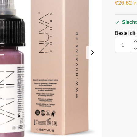
€
26,62
in
Slecht
Bestel dit