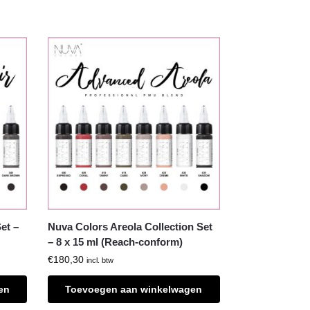
et –
Nuva Colors Areola Collection Set
– 8 x 15 ml (Reach-conform)
€
180,30
incl. btw
en
Toevoegen aan winkelwagen