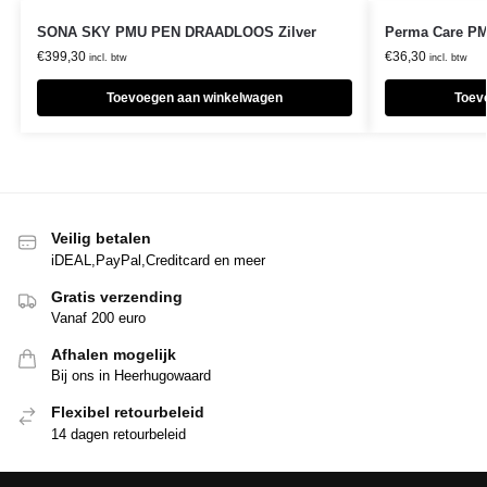
SONA SKY PMU PEN DRAADLOOS Zilver
Perma Care PM
€
399,30
€
36,30
incl. btw
incl. btw
Toevoegen aan winkelwagen
Toev
Veilig betalen
iDEAL,PayPal,Creditcard en meer
Gratis verzending
Vanaf 200 euro
Afhalen mogelijk
Bij ons in Heerhugowaard
Flexibel retourbeleid
14 dagen retourbeleid