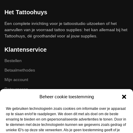
Het Tattoohuys
Een complete inrichting voor je tattoostudio uitzoeken of het
aanvullen van je voorraad tattoo supplies: het kan allemaal bij het
Tattoohuys, dé groothandel voor al jouw supplies.
Klantenservice
Bestellen
Betaalmethodes
Mijn account
Retourneren
Beheer cookie toestemming
Zakelijk
We gebruiken technologieën zoals cookies om informatie over je apparaat
op te slaan en/of te raadplegen. We doen dit met als doel om de beste
Volg ons op de socials
ervaring te bieden en om gepersonaliseerde advertenties te tonen. Door in
te stemmen met deze technologieën kunnen we gegevens zoals gedrag of
Instagram
unieke ID's op deze site verwerken. Als je geen toestemming geeft of je