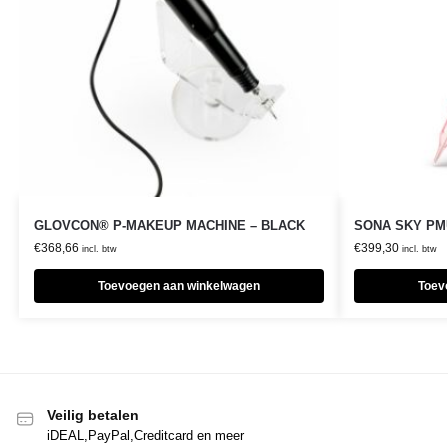
GLOVCON® P-MAKEUP MACHINE – BLACK
SONA SKY PMU
€
368,66
€
399,30
incl. btw
incl. btw
Toevoegen aan winkelwagen
Toev
Veilig betalen
iDEAL,PayPal,Creditcard en meer