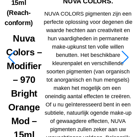
NUVA COLORS.
15ml
(Reach-
NUVA COLORS pigmenten zijn een
perfecte oplossing voor degenen die
conform)
waarde hechten aan creativiteit en
Nuva
hun vaardigheden in permanente
make-upkunst ten volle willen
Colors –
benutten. Het beschikbare
kleurenpalet en verschillende
Modifier
soorten pigmenten (van organisch
– 970
tot anorganisch en hun mengsels)
maken het mogelijk om een ​​
Bright
oneindig aantal effecten te creëren.
Of u nu geïnteresseerd bent in een
Orange
subtiele, natuurlijk ogende make-up
Mod –
of gewaagdere effecten, NUVA
pigmenten zullen zeker aan uw
15ml