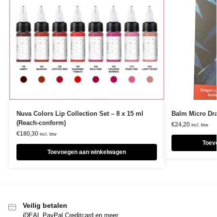
Nuva Colors Lip Collection Set – 8 x 15 ml
Balm Micro Dr
(Reach-conform)
€
24,20
incl. btw
€
180,30
incl. btw
Toev
Toevoegen aan winkelwagen
Veilig betalen
iDEAL,PayPal,Creditcard en meer