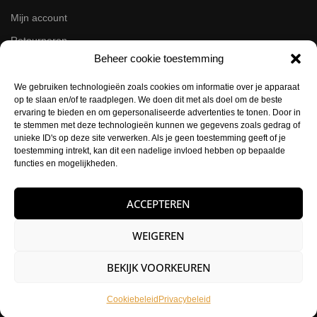
Mijn account
Retourneren
Beheer cookie toestemming
Zakelijk
We gebruiken technologieën zoals cookies om informatie over je apparaat
op te slaan en/of te raadplegen. We doen dit met als doel om de beste
Volg ons op de socials
ervaring te bieden en om gepersonaliseerde advertenties te tonen. Door in
te stemmen met deze technologieën kunnen we gegevens zoals gedrag of
Instagram
unieke ID's op deze site verwerken. Als je geen toestemming geeft of je
Facebook
toestemming intrekt, kan dit een nadelige invloed hebben op bepaalde
functies en mogelijkheden.
Contactgegevens
ACCEPTEREN
Buysballotstraat 41
1704 SK Heerhugowaard
WEIGEREN
KVK:
84021012
BEKIJK VOORKEUREN
E-mail:
info@hettattoohuys.nl
Telefoon:
0725823357
Cookiebeleid
Privacybeleid