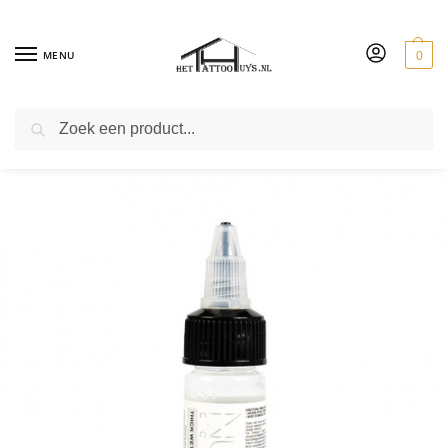
MENU
0
ZOEKEN