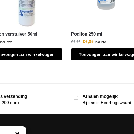
on verstuiver 50ml
Podilon 250 ml
€
6,05
€
6,66
incl. btw
incl. btw
oevoegen aan winkelwagen
Toevoegen aan winkelwag
is verzending
Afhalen mogelijk
f 200 euro
Bij ons in Heerhugowaard