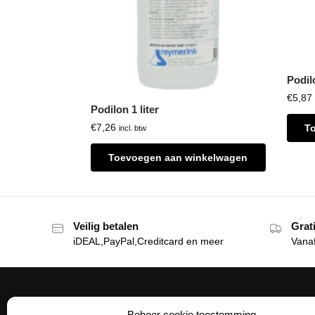
Podil
€
5,87
Podilon 1 liter
€
7,26
T
incl. btw
Toevoegen aan winkelwagen
Veilig betalen
Grat
iDEAL,PayPal,Creditcard en meer
Vana
Beheer cookie toestemming