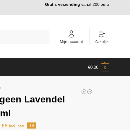
Gratis verzending
vanaf 200 euro
ZOEKEN
Mijn account
Zakelijk
€
0,00
0
!
geen Lavendel
0ml
,68
incl. btw
-6%