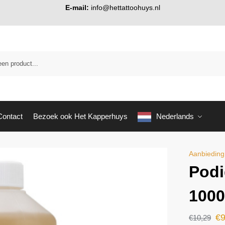
E-mail:
info@hettattoohuys.nl
Contact
Bezoek ook Het Kapperhuys
Nederlands
Aanbieding
Podi
100
€
9
€
10,29