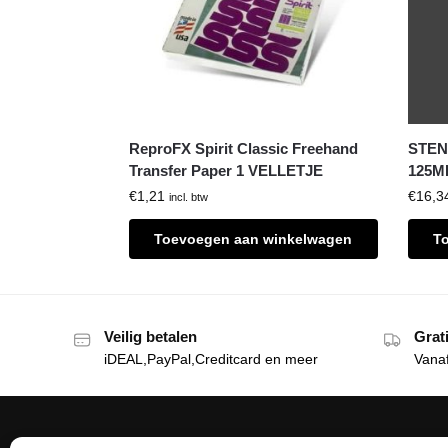
ReproFX Spirit Classic Freehand
STENC
Transfer Paper 1 VELLETJE
125M
€
1,21
€
16,3
incl. btw
Toevoegen aan winkelwagen
T
Veilig betalen
Grat
iDEAL,PayPal,Creditcard en meer
Vana