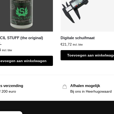
IL STUFF (the original)
Digitale schuifmaat
L
€
21,72
incl. btw
4
incl. btw
Toevoegen aan winkelwag
oevoegen aan winkelwagen
is verzending
Afhalen mogelijk
f 200 euro
Bij ons in Heerhugowaard