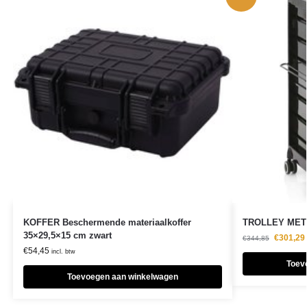
KOFFER Beschermende materiaalkoffer
TROLLEY MET 
35×29,5×15 cm zwart
€
301,29
€
344,85
€
54,45
incl. btw
Toev
Toevoegen aan winkelwagen