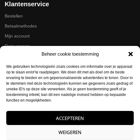
Klantenservice
Bestellen
Betaalmethodes
Mijn account
Retourneren
Beheer cookie toestemming
Zakelijk
We gebruiken technologieën zoals cookies om informatie over je apparaat
op te slaan en/of te raadplegen. We doen dit met als doel om de beste
Volg ons op de socials
ervaring te bieden en om gepersonaliseerde advertenties te tonen. Door in
te stemmen met deze technologieën kunnen we gegevens zoals gedrag of
Instagram
unieke ID's op deze site verwerken. Als je geen toestemming geeft of je
Facebook
toestemming intrekt, kan dit een nadelige invloed hebben op bepaalde
functies en mogelijkheden.
Contactgegevens
ACCEPTEREN
Buysballotstraat 41
1704 SK Heerhugowaard
WEIGEREN
KVK:
84021012