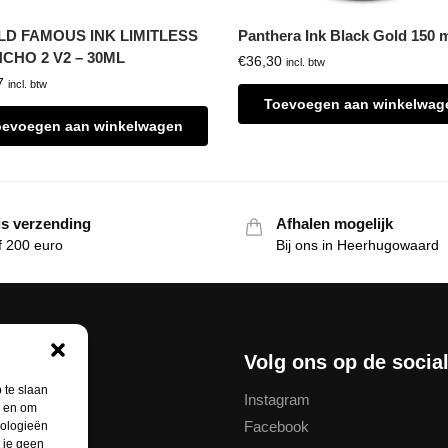
D FAMOUS INK LIMITLESS
Panthera Ink Black Gold 150 
NCHO 2 V2 – 30ML
€
36,30
incl. btw
7
incl. btw
Toevoegen aan winkelwag
oevoegen aan winkelwagen
is verzending
Afhalen mogelijk
f 200 euro
Bij ons in Heerhugowaard
nservice
Volg ons op de socia
 te slaan
Instagram
n en om
Facebook
nologieën
thodes
 je geen