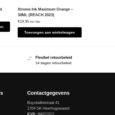
ml
Xtreme Ink Maximum Orange –
30ML (REACH 2023)
€
19,95
incl. btw
en
Toevoegen aan winkelwagen
Flexibel retourbeleid
14 dagen retourbeleid
ls
Contactgegevens
Buysballotstraat 41
1704 SK Heerhugowaard
KVK:
84021012