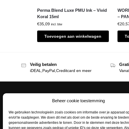
Perma Blend Luxe PMU Ink – Vivid
WORL
Koral 15ml
– PA
€
35,09
€
20,5
incl. btw
Toevoegen aan winkelwagen
T
Veilig betalen
Grat
iDEAL,PayPal,Creditcard en meer
Vana
Beheer cookie toestemming
Het Tattoohuys
Klante
We gebruiken technologieën zoals cookies om informatie over je apparaat op
Een complete inrichting voor je
Bestellen
en/of te raadplegen. We doen dit met als doel om de beste ervaring te biede
tattoostudio uitzoeken of het aanvullen
gepersonaliseerde advertenties te tonen. Door in te stemmen met deze tech
Betaalme
van je voorraad tattoo supplies: het kan
kunnen we gegevens zoals gedrag of unieke ID's op deze site verwerken. Als