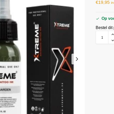
€
19,95
in
Op vo
Bestel dit