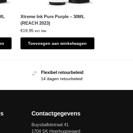
0ML
Xtreme Ink Pure Purple – 30ML
(REACH 2023)
€
19,95
incl. btw
en
Toevoegen aan winkelwagen
Flexibel retourbeleid
14 dagen retourbeleid
ls
Contactgegevens
Buysballotstraat 41
1704 SK Heerhugowaard