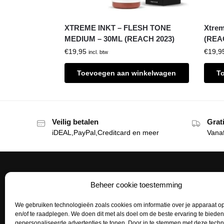
XTREME INKT – FLESH TONE
Xtrem
MEDIUM – 30ML (REACH 2023)
(REA
€
19,95
€
19,9
incl. btw
Toevoegen aan winkelwagen
T
Veilig betalen
Grat
iDEAL,PayPal,Creditcard en meer
Vana
Beheer cookie toestemming
Het Tattoohuys
Klante
We gebruiken technologieën zoals cookies om informatie over je apparaat op
Een complete inrichting voor je
Bestellen
en/of te raadplegen. We doen dit met als doel om de beste ervaring te biede
tattoostudio uitzoeken of het aanvullen
gepersonaliseerde advertenties te tonen. Door in te stemmen met deze tech