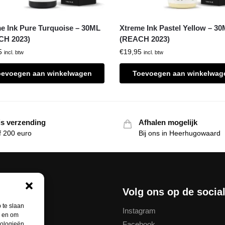
e Ink Pure Turquoise – 30ML
Xtreme Ink Pastel Yellow – 3
CH 2023)
(REACH 2023)
5
€
19,95
incl. btw
incl. btw
oevoegen aan winkelwagen
Toevoegen aan winkelwag
is verzending
Afhalen mogelijk
f 200 euro
Bij ons in Heerhugowaard
nservice
Volg ons op de socia
 te slaan
Instagram
n en om
Facebook
nologieën