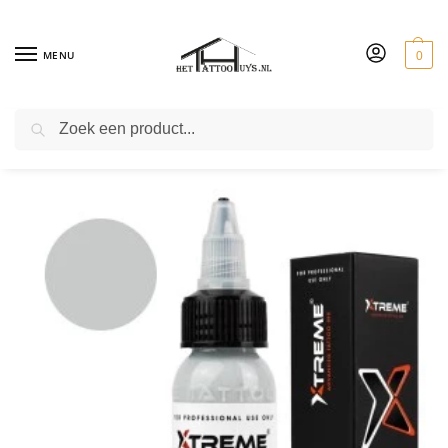
MENU
0
ZOEKEN