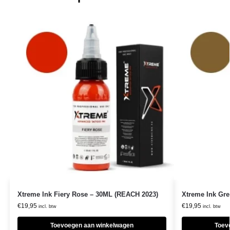
Xtreme Ink Fiery Rose – 30ML (REACH 2023)
Xtreme Ink Gr
€
19,95
€
19,95
incl. btw
incl. btw
Toevoegen aan winkelwagen
Toev