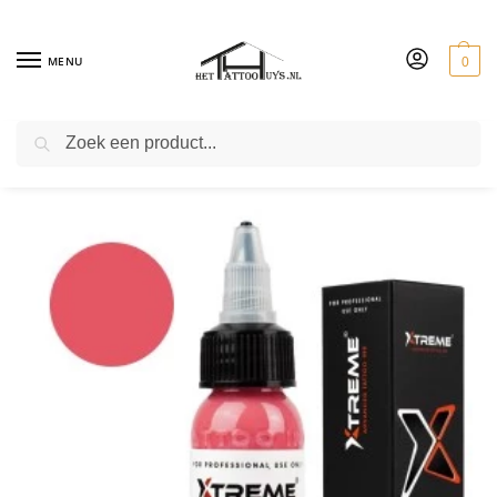
MENU
0
ZOEKEN