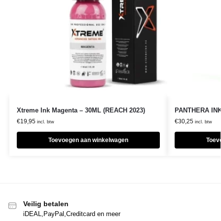
Xtreme Ink Magenta – 30ML (REACH 2023)
PANTHERA INK
€
19,95
€
30,25
incl. btw
incl. btw
Toevoegen aan winkelwagen
Toev
Veilig betalen
iDEAL,PayPal,Creditcard en meer