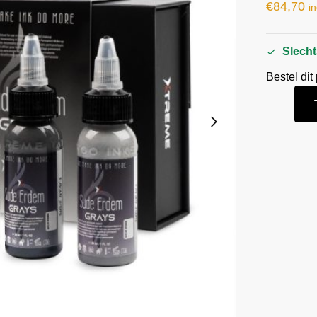
€
84,70
in
Slecht
Bestel dit