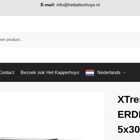
E-mail:
info@hettattoohuys.nl
Contact
Bezoek ook Het Kapperhuys
Nederlands
XTre
ERD
5x3