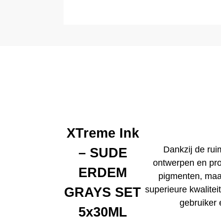
XTreme Ink
Dankzij de rui
– SUDE
ontwerpen en pro
ERDEM
pigmenten, maa
superieure kwaliteit
GRAYS SET
gebruiker 
5x30ML