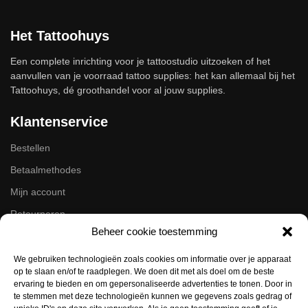
Het Tattoohuys
Een complete inrichting voor je tattoostudio uitzoeken of het
aanvullen van je voorraad tattoo supplies: het kan allemaal bij het
Tattoohuys, dé groothandel voor al jouw supplies.
Klantenservice
Bestellen
Betaalmethodes
Mijn account
Retourneren
Beheer cookie toestemming
Zakelijk
We gebruiken technologieën zoals cookies om informatie over je apparaat
op te slaan en/of te raadplegen. We doen dit met als doel om de beste
Volg ons op de socials
ervaring te bieden en om gepersonaliseerde advertenties te tonen. Door in
te stemmen met deze technologieën kunnen we gegevens zoals gedrag of
Instagram