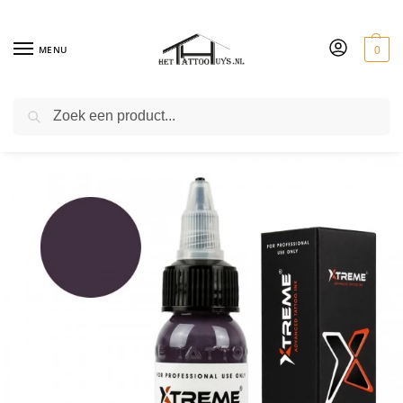
MENU
0
ZOEKEN