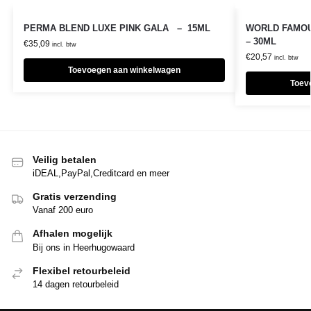
PERMA BLEND LUXE PINK GALA – 15ML
WORLD FAMOUS
– 30ML
€
35,09
incl. btw
€
20,57
incl. btw
Toevoegen aan winkelwagen
Toev
Veilig betalen
iDEAL,PayPal,Creditcard en meer
Gratis verzending
Vanaf 200 euro
Afhalen mogelijk
Bij ons in Heerhugowaard
Flexibel retourbeleid
14 dagen retourbeleid