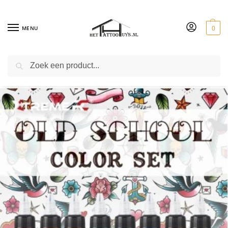
MENU
0
ZOEKEN