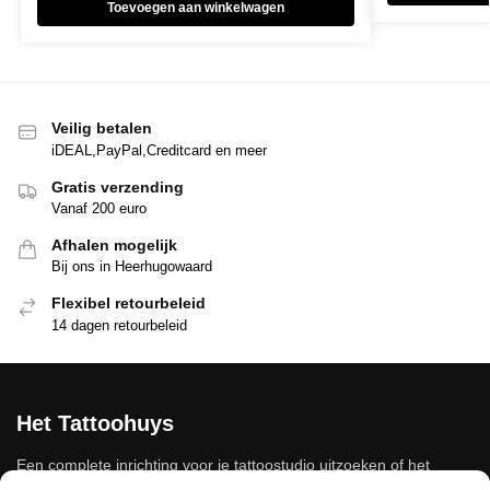
Toevoegen aan winkelwagen
Veilig betalen
iDEAL,PayPal,Creditcard en meer
Gratis verzending
Vanaf 200 euro
Afhalen mogelijk
Bij ons in Heerhugowaard
Flexibel retourbeleid
14 dagen retourbeleid
Het Tattoohuys
Een complete inrichting voor je tattoostudio uitzoeken of het
aanvullen van je voorraad tattoo supplies: het kan allemaal bij het