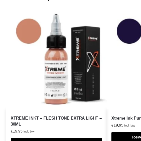
XTREME INKT – FLESH TONE EXTRA LIGHT –
Xtreme Ink Pur
30ML
€
19,95
incl. btw
€
19,95
incl. btw
Toev