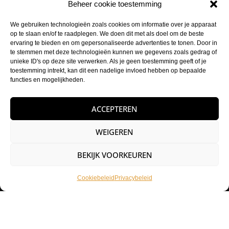
Beheer cookie toestemming
Tattoohuys, dé groothandel voor al jouw supplies.
We gebruiken technologieën zoals cookies om informatie over je apparaat
Klantenservice
op te slaan en/of te raadplegen. We doen dit met als doel om de beste
ervaring te bieden en om gepersonaliseerde advertenties te tonen. Door in
Bestellen
te stemmen met deze technologieën kunnen we gegevens zoals gedrag of
unieke ID's op deze site verwerken. Als je geen toestemming geeft of je
Betaalmethodes
toestemming intrekt, kan dit een nadelige invloed hebben op bepaalde
functies en mogelijkheden.
Mijn account
Retourneren
ACCEPTEREN
Zakelijk
WEIGEREN
Volg ons op de socials
BEKIJK VOORKEUREN
Instagram
Cookiebeleid
Privacybeleid
Facebook
Contactgegevens
Buysballotstraat 41