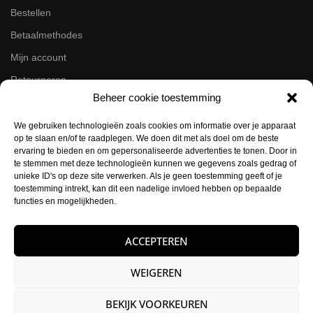
Bestellen
Betaalmethodes
Mijn account
Retourneren
Beheer cookie toestemming
Zakelijk
We gebruiken technologieën zoals cookies om informatie over je apparaat
op te slaan en/of te raadplegen. We doen dit met als doel om de beste
Volg ons op de socials
ervaring te bieden en om gepersonaliseerde advertenties te tonen. Door in
te stemmen met deze technologieën kunnen we gegevens zoals gedrag of
Instagram
unieke ID's op deze site verwerken. Als je geen toestemming geeft of je
Facebook
toestemming intrekt, kan dit een nadelige invloed hebben op bepaalde
functies en mogelijkheden.
Contactgegevens
ACCEPTEREN
Buysballotstraat 41
1704 SK Heerhugowaard
WEIGEREN
KVK:
84021012
BEKIJK VOORKEUREN
E-mail:
info@hettattoohuys.nl