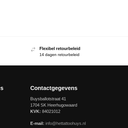
Flexibel retourbeleid
14 dagen retourbeleid
ls
Contactgegevens
Buysballotstraat 41
1704 SK Heerhugowaard
KVK:
84021012
E-mail:
info@hettattoohuys.nl