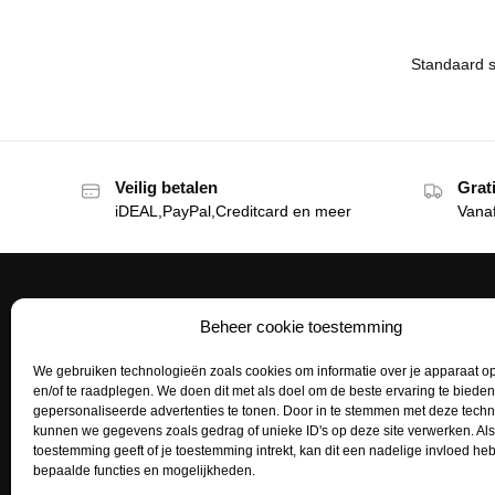
Veilig betalen
Grat
iDEAL,PayPal,Creditcard en meer
Vana
Beheer cookie toestemming
Het Tattoohuys
Klante
We gebruiken technologieën zoals cookies om informatie over je apparaat op
Een complete inrichting voor je
Bestellen
en/of te raadplegen. We doen dit met als doel om de beste ervaring te biede
tattoostudio uitzoeken of het aanvullen
gepersonaliseerde advertenties te tonen. Door in te stemmen met deze tech
Betaalme
van je voorraad tattoo supplies: het kan
kunnen we gegevens zoals gedrag of unieke ID's op deze site verwerken. Als
toestemming geeft of je toestemming intrekt, kan dit een nadelige invloed h
allemaal bij het Tattoohuys, dé
Mijn acco
bepaalde functies en mogelijkheden.
groothandel voor al jouw supplies.
Retourne