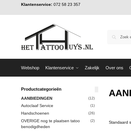
Klantenservice:
072 58 23 357
Webshop
Klantenservice
Zakelijk
Over ons
Productcategorieën
AAN
AANBIEDINGEN
(12)
Autoclaaf Service
(1)
Handschoenen
(26)
OVERIGE nog te plaatsen tatoo
(2)
benodigdheden