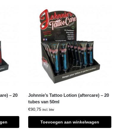
are) – 20
Johnnie’s Tattoo Lotion (aftercare) – 20
tubes van 50ml
€
90,75
incl. btw
agen
Toevoegen aan winkelwagen