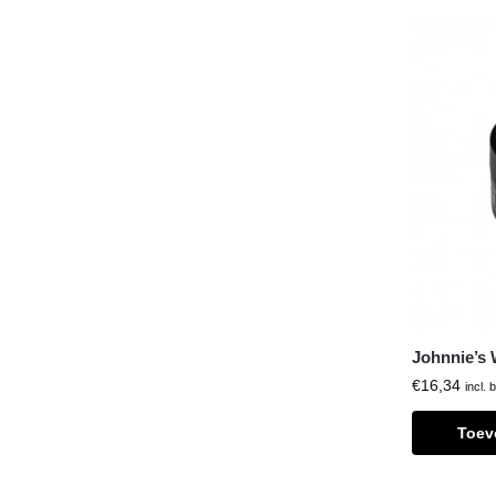
Johnnie’s 
€
16,34
incl. 
Toev