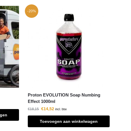
-20%
Proton EVOLUTION Soap Numbing
Effect 1000ml
€
14,52
€
18,15
incl. btw
agen
Toevoegen aan winkelwagen