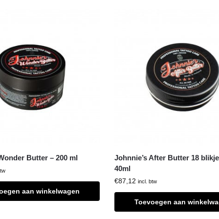
Wonder Butter – 200 ml
Johnnie’s After Butter 18 blikj
40ml
btw
€
87,12
incl. btw
oegen aan winkelwagen
Toevoegen aan winkelw