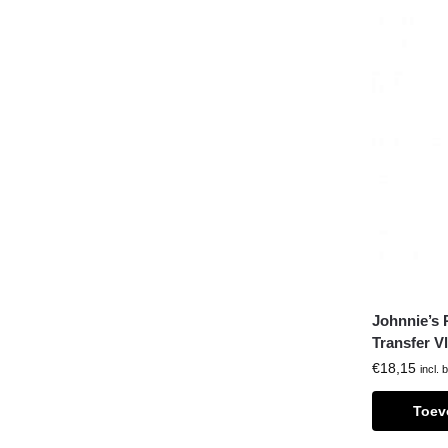
Johnnie’s 
Transfer Vl
€
18,15
incl. 
Toev