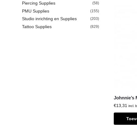
Piercing Supplies
(58)
PMU Supplies
(155)
Studio inrichting en Supplies
(203)
Tattoo Supplies
(829)
Johnnie’s 
€
13,31
incl. 
Toev