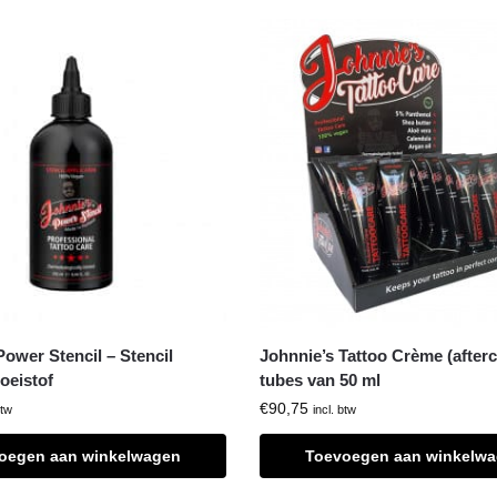
Power Stencil – Stencil
Johnnie’s Tattoo Crème (afterc
oeistof
tubes van 50 ml
€
90,75
btw
incl. btw
oegen aan winkelwagen
Toevoegen aan winkelw