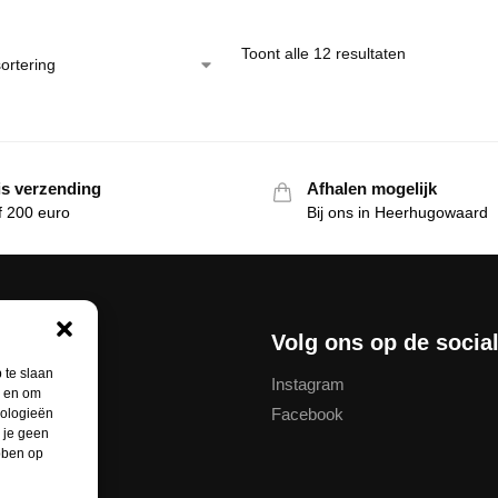
Toont alle 12 resultaten
is verzending
Afhalen mogelijk
f 200 euro
Bij ons in Heerhugowaard
nservice
Volg ons op de socia
 te slaan
Instagram
n en om
Facebook
nologieën
thodes
 je geen
ebben op
unt
ren