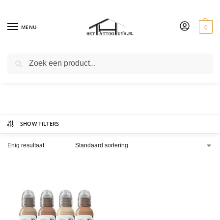
MENU
0
ZOEKEN
Santucci Skin Tone Set
SHOW FILTERS
Enig resultaat