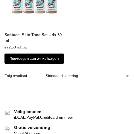
Santucci Skin Tone Set – 4x 30
ml
€
72,60
incl. btw
Toevoegen aan winkelwagen
Enig resultaat
Veilig betalen
iDEAL,PayPal,Creditcard en meer
Gratis verzending
Vanaf 200 euro