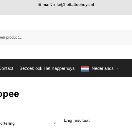
E-mail:
info@hettattoohuys.nl
Contact
Bezoek ook Het Kapperhuys
Nederlands
opee
Enig resultaat