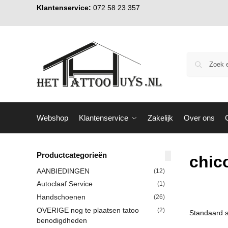
Klantenservice:
072 58 23 357
Webshop
Klantenservice
Zakelijk
Over ons
Productcategorieën
chic
AANBIEDINGEN
(12)
Autoclaaf Service
(1)
Handschoenen
(26)
OVERIGE nog te plaatsen tatoo
(2)
benodigdheden