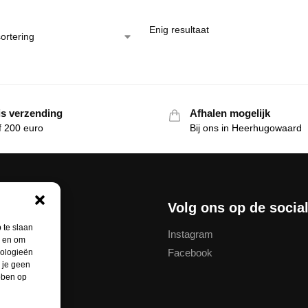
Enig resultaat
is verzending
Afhalen mogelijk
f 200 euro
Bij ons in Heerhugowaard
nservice
Volg ons op de socia
 te slaan
Instagram
n en om
Facebook
nologieën
thodes
 je geen
ebben op
unt
ren