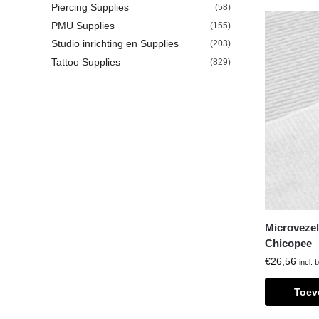
Piercing Supplies
(58)
PMU Supplies
(155)
Studio inrichting en Supplies
(203)
Tattoo Supplies
(829)
Microvezel
Chicopee
€
26,56
incl. 
Toev