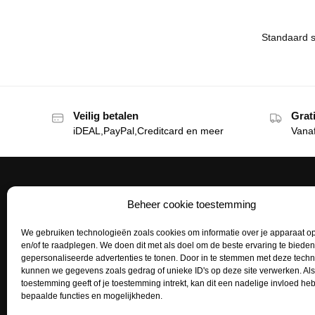
Veilig betalen
Grat
iDEAL,PayPal,Creditcard en meer
Vana
Beheer cookie toestemming
Het Tattoohuys
Klante
We gebruiken technologieën zoals cookies om informatie over je apparaat op
Een complete inrichting voor je
Bestellen
en/of te raadplegen. We doen dit met als doel om de beste ervaring te biede
tattoostudio uitzoeken of het aanvullen
gepersonaliseerde advertenties te tonen. Door in te stemmen met deze tech
Betaalme
van je voorraad tattoo supplies: het kan
kunnen we gegevens zoals gedrag of unieke ID's op deze site verwerken. Als
toestemming geeft of je toestemming intrekt, kan dit een nadelige invloed h
allemaal bij het Tattoohuys, dé
Mijn acco
bepaalde functies en mogelijkheden.
groothandel voor al jouw supplies.
Retourne