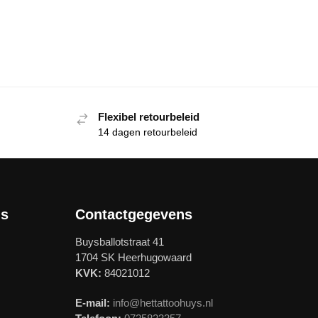
Flexibel retourbeleid
14 dagen retourbeleid
ls
Contactgegevens
Buysballotstraat 41
1704 SK Heerhugowaard
KVK:
84021012
E-mail:
info@hettattoohuys.nl