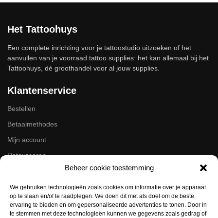
Het Tattoohuys
Een complete inrichting voor je tattoostudio uitzoeken of het
aanvullen van je voorraad tattoo supplies: het kan allemaal bij het
Tattoohuys, dé groothandel voor al jouw supplies.
Klantenservice
Bestellen
Betaalmethodes
Mijn account
Retourneren
Beheer cookie toestemming
Zakelijk
We gebruiken technologieën zoals cookies om informatie over je apparaat
op te slaan en/of te raadplegen. We doen dit met als doel om de beste
Volg ons op de socials
ervaring te bieden en om gepersonaliseerde advertenties te tonen. Door in
te stemmen met deze technologieën kunnen we gegevens zoals gedrag of
Instagram