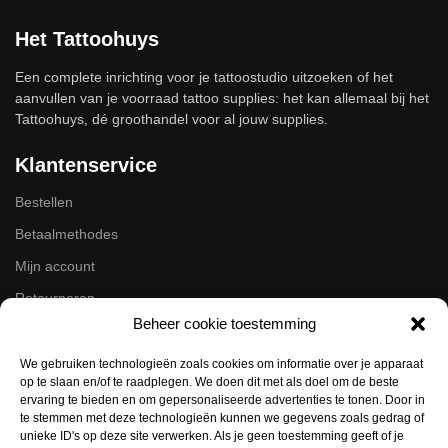
Het Tattoohuys
Een complete inrichting voor je tattoostudio uitzoeken of het
aanvullen van je voorraad tattoo supplies: het kan allemaal bij het
Tattoohuys, dé groothandel voor al jouw supplies.
Klantenservice
Bestellen
Betaalmethodes
Mijn account
Retourneren
Beheer cookie toestemming
Zakelijk
We gebruiken technologieën zoals cookies om informatie over je apparaat
op te slaan en/of te raadplegen. We doen dit met als doel om de beste
Volg ons op de socials
ervaring te bieden en om gepersonaliseerde advertenties te tonen. Door in
te stemmen met deze technologieën kunnen we gegevens zoals gedrag of
Instagram
unieke ID's op deze site verwerken. Als je geen toestemming geeft of je