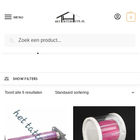
MENU
0
ZOEKEN
foliedispencer
SHOW FILTERS
Toont alle 6 resultaten