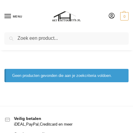
MENU
0
ZOEKEN
fox
Geen producten gevonden die aan je zoekcriteria voldoen.
Veilig betalen
iDEAL,PayPal,Creditcard en meer