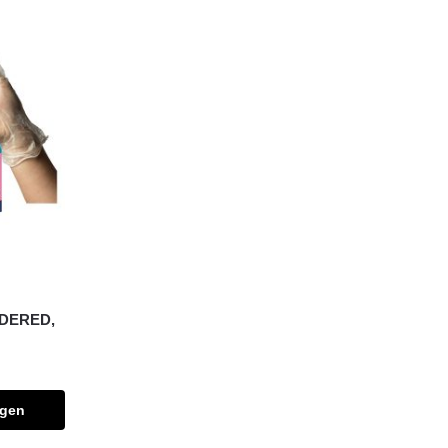
DERED,
agen