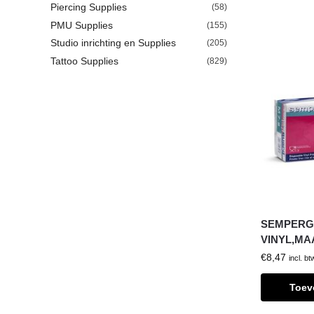
Piercing Supplies
(58)
PMU Supplies
(155)
Studio inrichting en Supplies
(205)
Tattoo Supplies
(829)
SEMPERG
VINYL,MA
€
8,47
incl. bt
Toev