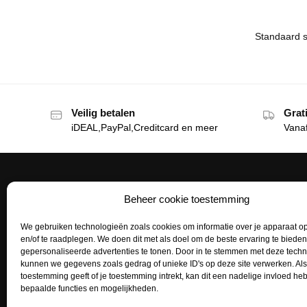
Veilig betalen
Grat
iDEAL,PayPal,Creditcard en meer
Vana
Beheer cookie toestemming
Het Tattoohuys
Klante
We gebruiken technologieën zoals cookies om informatie over je apparaat op
Een complete inrichting voor je
Bestellen
en/of te raadplegen. We doen dit met als doel om de beste ervaring te biede
tattoostudio uitzoeken of het aanvullen
gepersonaliseerde advertenties te tonen. Door in te stemmen met deze tech
Betaalme
van je voorraad tattoo supplies: het kan
kunnen we gegevens zoals gedrag of unieke ID's op deze site verwerken. Als
toestemming geeft of je toestemming intrekt, kan dit een nadelige invloed h
allemaal bij het Tattoohuys, dé
Mijn acco
bepaalde functies en mogelijkheden.
groothandel voor al jouw supplies.
Retourne