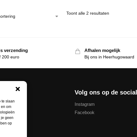
Toont alle 2 resultaten
is verzending
Afhalen mogelijk
f 200 euro
Bij ons in Heerhugowaard
nservice
Volg ons op de socia
 te slaan
Instagram
n en om
Facebook
nologieën
thodes
 je geen
ebben op
unt
ren