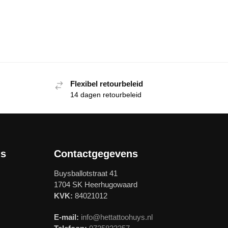
Flexibel retourbeleid
14 dagen retourbeleid
ls
Contactgegevens
Buysballotstraat 41
1704 SK Heerhugowaard
KVK:
84021012
E-mail:
info@hettattoohuys.nl